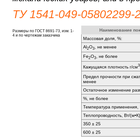
ТУ 1541-049-05802299-2
Наименование по
Размеры по ГОСТ 8691-73, изм. 1-
4 и по чертежам заказчика
Массовая доля, %:
Al
O
, не менее
2
3
Fe
O
, не более
2
3
3
Кажущаяся плотность г/см
Предел прочности при сжа
менее
Остаточное изменение разм
%, не более
Температура применения, 
Теплопроводность, Вт/(м•К)
350 ± 25
600 ± 25