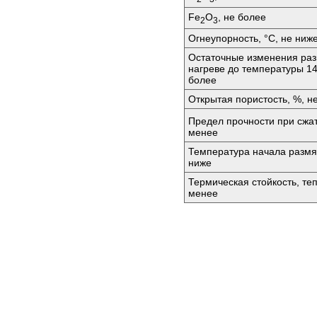
Fе
O
, не более
2
3
Огнеупорность, °C, не ниж
Остаточные изменения раз
нагреве до температуры 14
более
Открытая пористость, %, н
Предел прочности при сжа
менее
Температура начала размяг
ниже
Термическая стойкость, те
менее