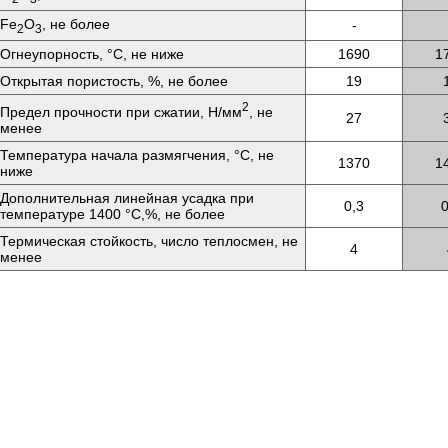
Fe
O
, не более
-
2
3
Огнеупорность, °C, не ниже
1690
1
Открытая пористость, %, не более
19
2
Предел прочности при сжатии, Н/мм
, не
27
менее
Температура начала размягчения, °C, не
1370
1
ниже
Дополнительная линейная усадка при
0,3
0
температуре 1400 °C,%, не более
Термическая стойкость, число теплосмен, не
4
менее