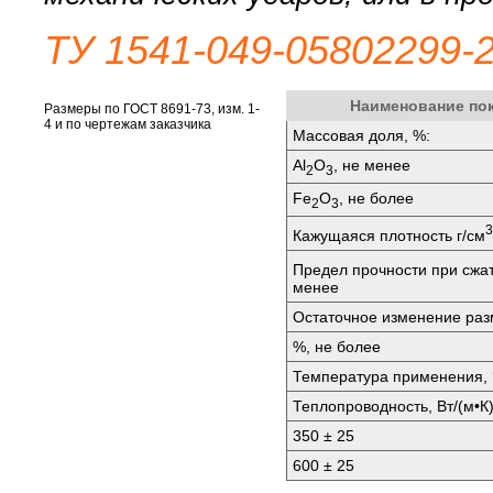
ТУ 1541-049-05802299-2
Наименование по
Размеры по ГОСТ 8691-73, изм. 1-
4 и по чертежам заказчика
Массовая доля, %:
Al
O
, не менее
2
3
Fe
O
, не более
2
3
3
Кажущаяся плотность г/см
Предел прочности при сжа
менее
Остаточное изменение разм
%, не более
Температура применения, 
Теплопроводность, Вт/(м•К)
350 ± 25
600 ± 25