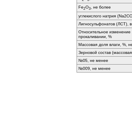
Fе
O
, не более
2
3
углекислого натрия (Nа2СО
Лигносульфонатов (ЛСТ), 
Относительное изменение
прокаливании, %
Массовая доля влаги, %, н
Зерновой состав (массовая
№05, не менее
№009, не менее