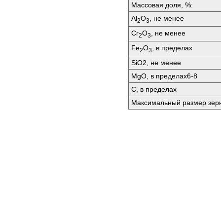
Массовая доля, %:
Аl
O
, не менее
2
3
Сr
O
, не менее
2
3
Fе
O
, в пределах
2
3
SiО2, не менее
MgO, в пределах6-8
C, в пределах
Максимальный размер зер