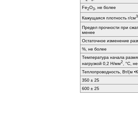
Fe
O
, не более
2
3
3
Кажущаяся плотность г/см
Предел прочности при сжа
менее
Остаточное изменение разм
%, не более
Температура начала размя
2
нагрузкой 0,2 Н/мм
, °C, н
Теплопроводность, Вт/(м •К
350 ± 25
600 ± 25