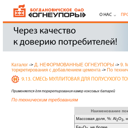
О НАС
ПР
Каталог
->
Д. НЕФОРМОВАННЫЕ ОГНЕУПОРЫ
->
9.
торкретирования с добавлением цемента
->
По техни
9.13. СМЕСЬ МУЛЛИТОВАЯ ДЛЯ ПОЛУСУХОГО 
Применяется для торкретирования камер коксовых батарей
По техническим требованиям
Наименование по
Массовая доля, %: Аl
O
, 
2
3
Fе
O
, не более