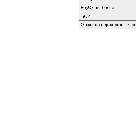
Fе
O
, не более
2
3
TiO2
Открытая пористость, %, н