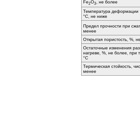
Fе
O
, не более
2
3
Температура деформации п
°C, не ниже
Предел прочности при сжа
менее
Открытая пористость, %, н
Остаточные изменения раз
нагреве, %, не более, при
°C
Термическая стойкость, чи
менее