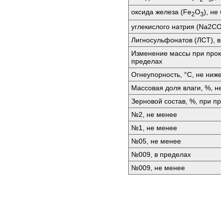
оксида железа (Fе
O
), не
2
3
углекислого натрия (Nа2СО
Лигносульфонатов (ЛСТ), 
Изменение массы при прок
пределах
Огнеупорность, °C, не ниж
Массовая доля влаги, %, н
Зерновой состав, %, при п
№2, не менее
№1, не менее
№05, не менее
№009, в пределах
№009, не менее