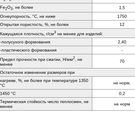
Fe
O
, не более
1,5
2
3
Огнеупорность, °C, не ниже
1750
Открытая пористость, %, не более
12
3
Кажущаяся плотность, г/см
не менее для изделий:
-полусухого формования
2,40
-пластического формования
-
2
Предел прочности при сжатии, Н/мм
, не
70
менее
Остаточное изменение размеров при
нагреве, %, не более при температуре 1350
не норм,
°C
1450 °C
0,2
Термическая стойкость число теплосмен, не
не норм
менее