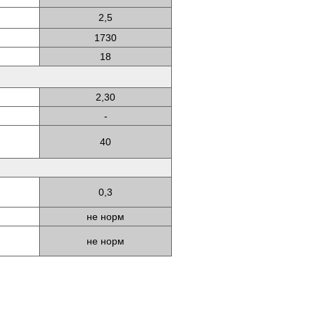
2,5
1730
18
2,30
-
40
0,3
не норм
не норм