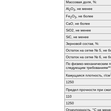
Массовая доля, %:
Аl
O
, не менее
2
3
Fе
O
, не более
2
3
СаО, не более
SiО2, не менее
SiС, не менее
Зерновой состав, %:
Остаток на сетке № 5, не б
Остаток на сетке № 6, не б
По физико-механическим п
следующим требованиям**
Кажущаяся плотность, г/см
1250
Предел прочности при сжа
110
1250
Огнеупорность, °C не мене