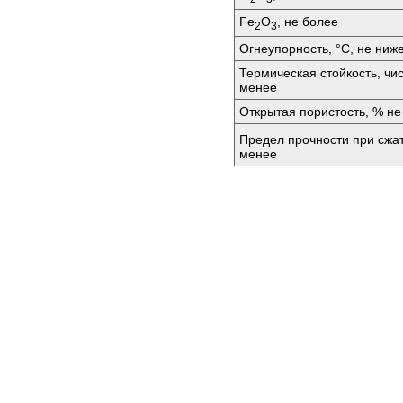
Fe
O
, не более
2
3
Огнеупорность, °C, не ниж
Термическая стойкость, чи
менее
Открытая пористость, % не
Предел прочности при сжа
менее