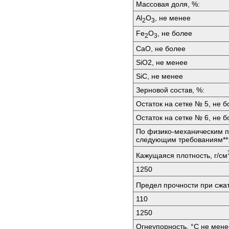
Массовая доля, %:
Аl
O
, не менее
2
3
Fе
O
, не более
2
3
СаО, не более
SiО2, не менее
SiС, не менее
Зерновой состав, %:
Остаток на сетке № 5, не б
Остаток на сетке № 6, не б
По физико-механическим п
следующим требованиям**
Кажущаяся плотность, г/см
1250
Предел прочности при сжа
110
1250
Огнеупорность, °C не мене