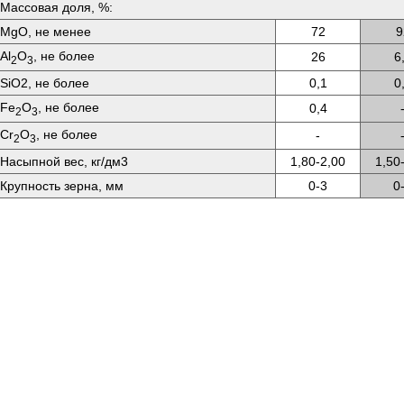
Массовая доля, %:
MgO, не менее
72
9
Аl
O
, не более
26
6
2
3
SiО2, не более
0,1
0
Fе
O
, не более
0,4
2
3
Сr
O
, не более
-
2
3
Насыпной вес, кг/дм3
1,80-2,00
1,50
Крупность зерна, мм
0-3
0