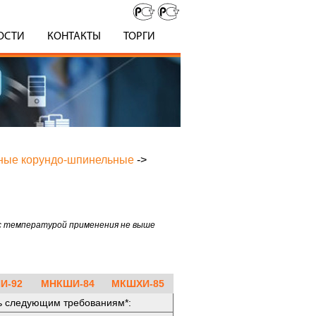
ОСТИ
КОНТАКТЫ
ТОРГИ
вные корундо-шпинельные
->
 с температурой применения не выше
И-92
МНКШИ-84
МКШХИ-85
ь следующим требованиям*: