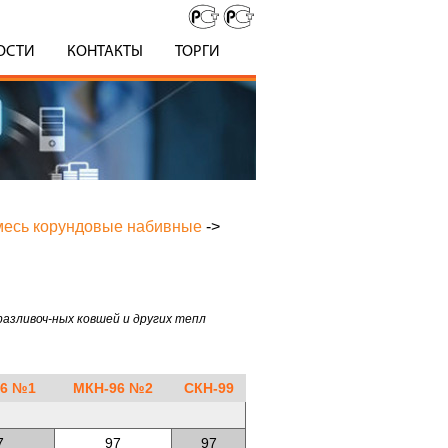
ОСТИ
КОНТАКТЫ
ТОРГИ
смесь корундовые набивные
->
разливоч-ных ковшей и других тепл
96 №1
МКН-96 №2
СКН-99
7
97
97