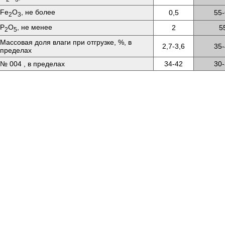
Fе
O
, не более
0,5
55-
2
3
P
O
, не менее
2
5
2
5
Массовая доля влаги при отгрузке, %, в
2,7-3,6
35-
пределах
№ 004 , в пределах
34-42
30-