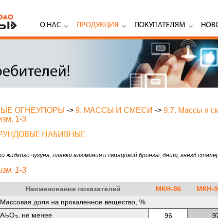
О НАС
ПРОДУКЦИЯ
ПОКУПАТЕЛЯМ
НОВ
НЫЕ ОГНЕУПОРЫ
->
9. МАССЫ И СМЕСИ
->
9.7. Массы и 
зм. 1-3
КОРУНДОВЫЕ НАБИВНЫЕ
 жидкого чугуна, плавки алюминия и свинцовой бронзы, днищ, гнезд стале
зм. 1-3
Наименование показателей
МКН-96
МКН-
Массовая доля на прокаленное вещество, %:
Аl
O
, не менее
96
9
2
3