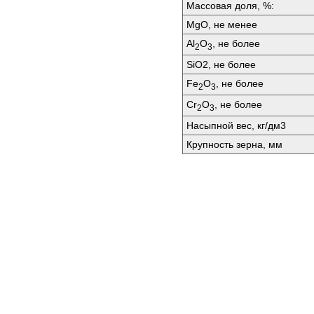
Массовая доля, %:
MgO, не менее
Аl
O
, не более
2
3
SiО2, не более
Fе
O
, не более
2
3
Сr
O
, не более
2
3
Насыпной вес, кг/дм3
Крупность зерна, мм