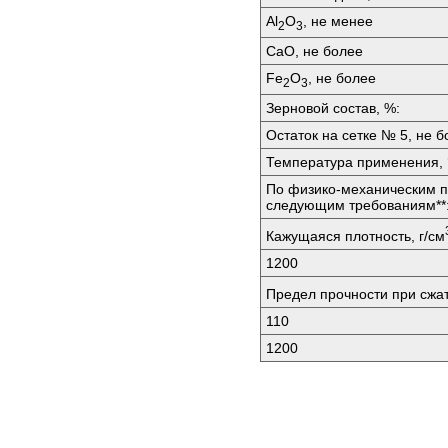
Аl
O
, не менее
2
3
СаО, не более
Fе
O
, не более
2
3
Зерновой состав, %:
Остаток на сетке № 5, не б
Температура применения, 
По физико-механическим п
следующим требованиям**
Кажущаяся плотность, г/см
1200
Предел прочности при сжа
110
1200