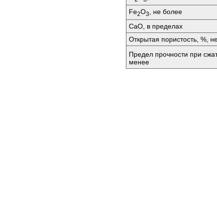
Fе
O
, не более
2
3
СаО, в пределах
Открытая пористость, %, н
Предел прочности при сжа
менее