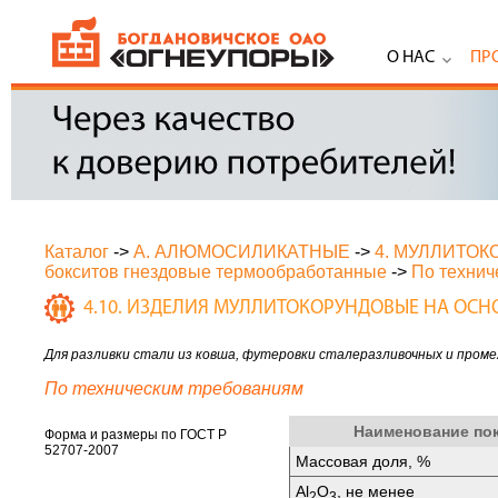
О НАС
ПР
Каталог
->
А. АЛЮМОСИЛИКАТНЫЕ
->
4. МУЛЛИТО
бокситов гнездовые термообработанные
->
По технич
4.10. ИЗДЕЛИЯ МУЛЛИТОКОРУНДОВЫЕ НА ОС
Для разливки стали из ковша, футеровки сталеразливочных и пром
По техническим требованиям
Наименование по
Форма и размеры по ГОСТ Р
52707-2007
Массовая доля, %
Аl
O
, не менее
2
3