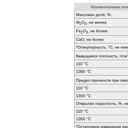
Наименование по
Массовая доля, %:
Аl
O
, не менее
2
3
Fе
O
, не более
2
3
СаО, не более
*Огнеупорность, °C, не ниж
Кажущаяся плотность, г/см
110 °C
1350 °C
Предел прочности при сжа
110 °C
1350 °C
Открытая пористость, %, н
110 °C
1350 °C
*Остаточное изменение раз