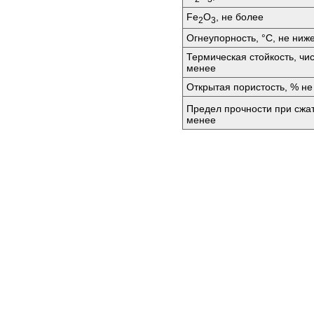
Fe
O
, не более
2
3
Огнеупорность, °C, не ниж
Термическая стойкость, чи
менее
Открытая пористость, % не
Предел прочности при сжа
менее