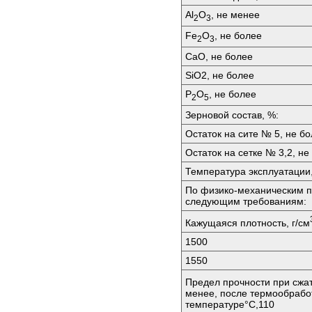
Аl
O
, не менее
2
3
Fе
O
, не более
2
3
СаО, не более
SiО2, не более
P
O
, не более
2
5
Зерновой состав, %:
Остаток на сите № 5, не б
Остаток на сетке № 3,2, не
Температура эксплуатации,
По физико-механическим п
следующим требованиям:
Кажущаяся плотность, г/см
1500
1550
Предел прочности при сжа
менее, после термообрабо
температуре°C,110