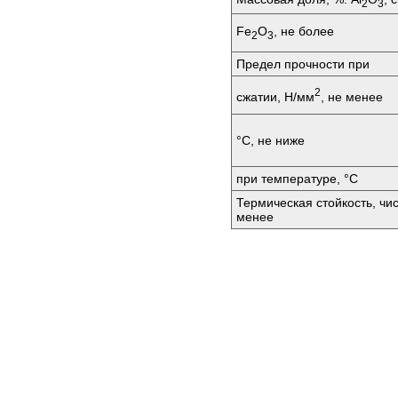
2
3
Fe
O
, не более
2
3
Предел прочности при
2
сжатии, Н/мм
, не менее
°C, не ниже
при температуре, °C
Термическая стойкость, чи
менее