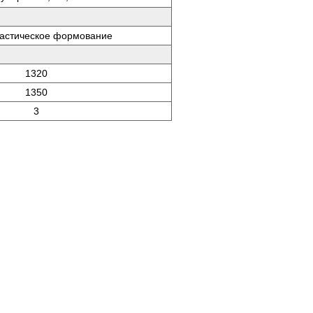
ластическое формование
1320
1350
3