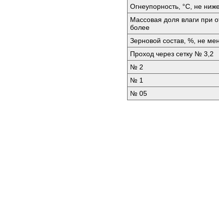
Огнеупорность, °C, не ниж
Массовая доля влаги при от
более
Зерновой состав, %, не ме
Проход через сетку № 3,2
№ 2
№ 1
№ 05