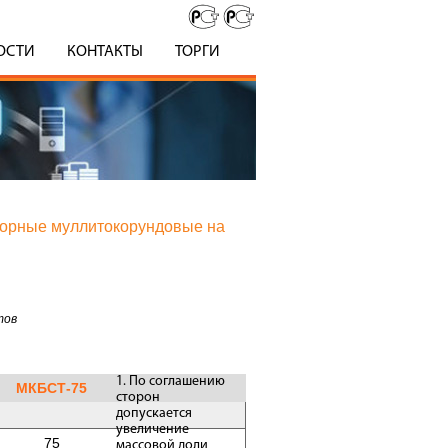
ОСТИ
КОНТАКТЫ
ТОРГИ
упорные муллитокорундовые на
тов
1. По соглашению
МКБСТ-75
сторон
допускается
увеличение
75
массовой доли