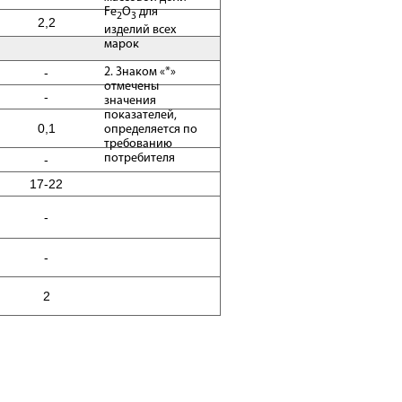
Fe
O
для
2
3
2,2
изделий всех
марок
2. Знаком «*»
-
отмечены
-
значения
показателей,
0,1
определяется по
требованию
потребителя
-
17-22
-
-
2