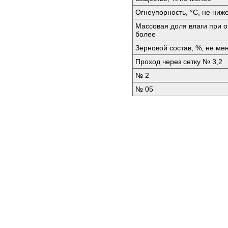
Огнеупорность, °C, не ниж
Массовая доля влаги при от
более
Зерновой состав, %, не ме
Проход через сетку № 3,2
№ 2
№ 05