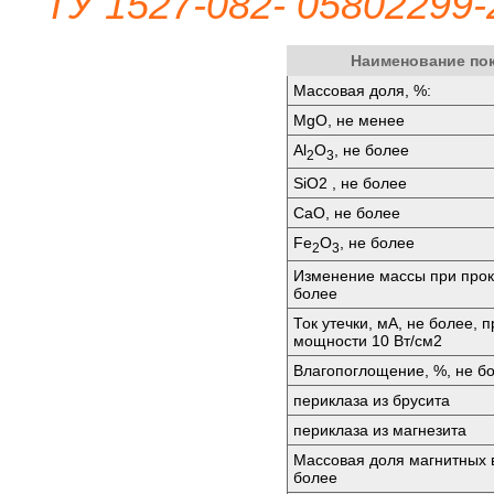
ТУ 1527-082- 05802299-
Наименование по
Массовая доля, %:
МgО, не менее
Аl
O
, не более
2
3
SiО2 , не более
СаО, не более
Fе
O
, не более
2
3
Изменение массы при прок
более
Ток утечки, мА, не более, 
мощности 10 Вт/см2
Влагопоглощение, %, не бо
периклаза из брусита
периклаза из магнезита
Массовая доля магнитных 
более