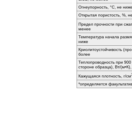
Огнеупорность, °C, не ниж
Открытая пористость, %, н
Предел прочности при сжа
менее
Температура начала размя
ниже
Криолитоустойчивость (про
более
Теплопроводность при 900 
стороне образца), Вт/(м•К)
Кажущаяся плотность, г/см
*определяется факультати