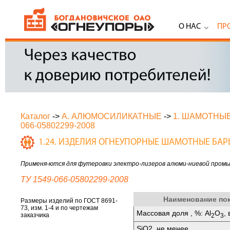
О НАС
ПР
Каталог
->
А. АЛЮМОСИЛИКАТНЫЕ
->
1. ШАМОТНЫ
066-05802299-2008
1.24. ИЗДЕЛИЯ ОГНЕУПОРНЫЕ ШАМОТНЫЕ БА
Применя-ются для футеровки электро-лизеров алюми-ниевой промы
ТУ 1549-066-05802299-2008
Наименование по
Размеры изделий по ГОСТ 8691-
73, изм. 1-4 и по чертежам
Массовая доля , %: Al
O
,
заказчика
2
3
SiO2, не менее