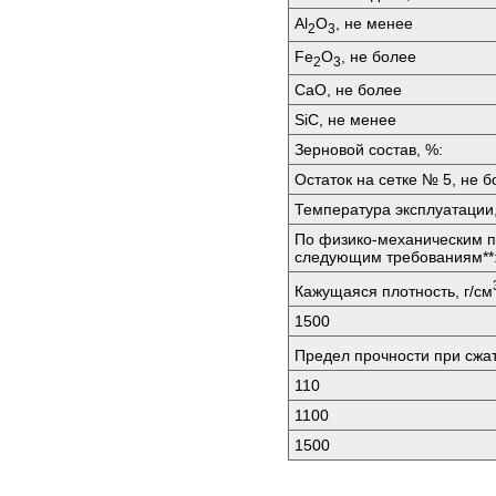
Аl
O
, не менее
2
3
Fе
O
, не более
2
3
СаО, не более
SiС, не менее
Зерновой состав, %:
Остаток на сетке № 5, не б
Температура эксплуатации,
По физико-механическим п
следующим требованиям**
Кажущаяся плотность, г/см
1500
Предел прочности при сжа
110
1100
1500