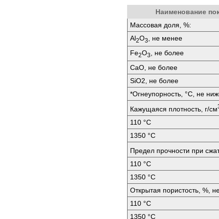
Наименование по
Массовая доля, %:
Аl
O
, не менее
2
3
Fе
O
, не более
2
3
СаО, не более
SiO2, не более
*Огнеупорность, °C, не ниж
Кажущаяся плотность, г/см
110 °C
1350 °C
Предел прочности при сжа
110 °C
1350 °C
Открытая пористость, %, н
110 °C
1350 °C