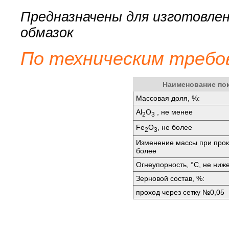
Предназначены для изготовлен
обмазок
По техническим требо
Наименование по
Массовая доля, %:
Аl
O
, не менее
2
3
Fе
O
, не более
2
3
Изменение массы при прок
более
Огнеупорность, °C, не ниж
Зерновой состав, %:
проход через сетку №0,05