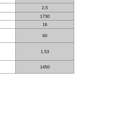
2,5
1730
16
60
1,53
1450