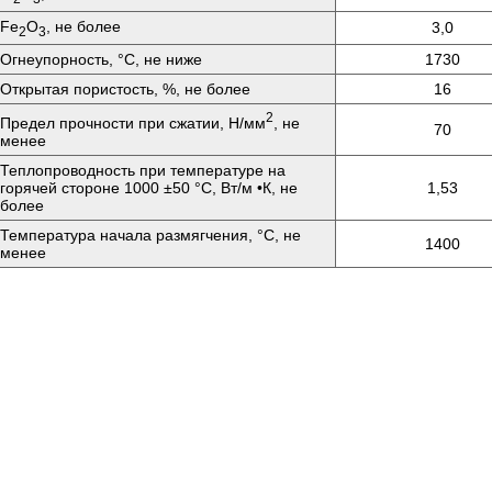
Fе
O
, не более
3,0
2
3
Огнеупорность, °C, не ниже
1730
Открытая пористость, %, не более
16
2
Предел прочности при сжатии, Н/мм
, не
70
менее
Теплопроводность при температуре на
горячей стороне 1000 ±50 °C, Вт/м •К, не
1,53
более
Температура начала размягчения, °C, не
1400
менее