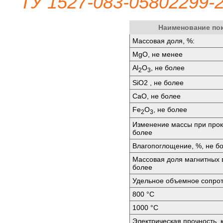
ТУ 1527-083-05802299-
Наименование по
Массовая доля, %:
МgО, не менее
Аl
O
, не более
2
3
SiО2 , не более
СаО, не более
Fе
O
, не более
2
3
Изменение массы при прок
более
Влагопоглощение, %, не б
Массовая доля магнитных 
более
Удельное объемное сопрот
800 °C
1000 °C
Электрическая прочность, 