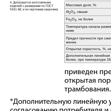
4. Допускается изготовление
Массовая доля, %:
изделий с размерами по ГОСТ
5341-98, и по чертежам заказчика
Аl
O
, свыше
2
3
Fе
O
, не более
2
3
Температура начала размяг
ниже
Предел прочности при сжа
менее
Открытая пористость, %, н
Дополнительная линейная 
более, при температуре 16
приведен пре
открытая пор
трамбования.
*Дополнительную линейную у
согласованию потребителя и 