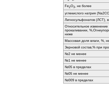
Fе
O
, не более
2
3
углекислого натрия (Nа2СО
Лигносульфонатов (ЛСТ), 
Относительное изменение
прокаливании, %,Огнеупорн
ниже
Массовая доля влаги, %, н
Зерновой состав,% при про
№2 не менее
№1 не менее
№05 в пределах
№05 не менее
№009 в пределах