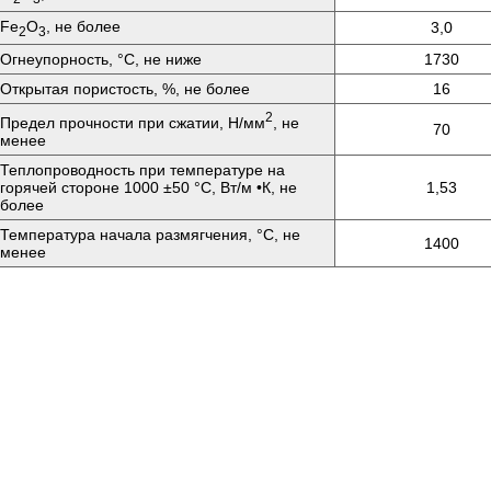
Fе
O
, не более
3,0
2
3
Огнеупорность, °C, не ниже
1730
Открытая пористость, %, не более
16
2
Предел прочности при сжатии, Н/мм
, не
70
менее
Теплопроводность при температуре на
горячей стороне 1000 ±50 °C, Вт/м •К, не
1,53
более
Температура начала размягчения, °C, не
1400
менее