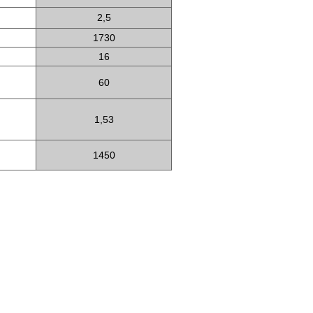
2,5
1730
16
60
1,53
1450