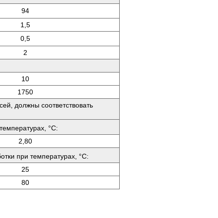
94
1,5
0,5
2
10
1750
сей, должны соответствовать
температурах, °C:
2,80
отки при температурах, °C:
25
80