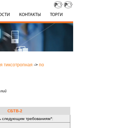
ОСТИ
КОНТАКТЫ
ТОРГИ
ая тиксотропная
->
по
елий
СБТВ-2
ь следующим требованиям*: