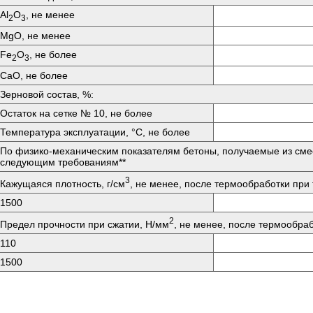
Аl
O
, не менее
2
3
MgO, не менее
Fе
O
, не более
2
3
СаО, не более
Зерновой состав, %:
Остаток на сетке № 10, не более
Температура эксплуатации, °C, не более
По физико-механическим показателям бетоны, получаемые из сме
следующим требованиям**
3
Кажущаяся плотность, г/см
, не менее, после термообработки при 
1500
2
Предел прочности при сжатии, Н/мм
, не менее, после термообраб
110
1500