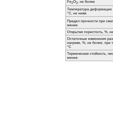
Fе
O
, не более
2
3
Температура деформации п
°C, не ниже
Предел прочности при сжа
менее
Открытая пористость, %, н
Остаточные изменения раз
нагреве, %, не более, при
°C
Термическая стойкость, чи
менее