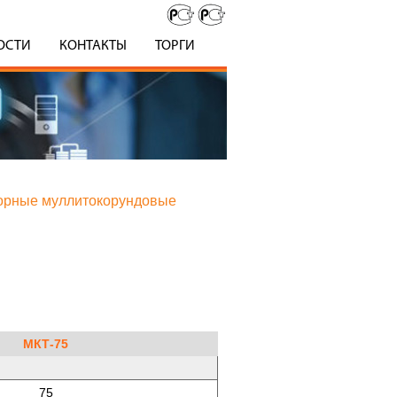
ОСТИ
КОНТАКТЫ
ТОРГИ
порные муллитокорундовые
МКТ-75
75