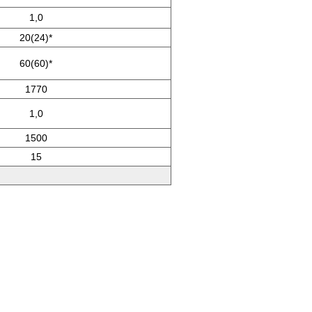
1,0
20(24)*
60(60)*
1770
1,0
1500
15