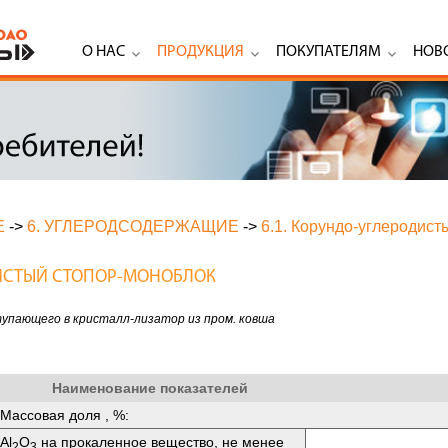
О НАС
ПРОДУКЦИЯ
ПОКУПАТЕЛЯМ
НОВ
Е
->
6. УГЛЕРОДСОДЕРЖАЩИЕ
->
6.1. Корундо-углеродист
ДИСТЫЙ СТОПОР-МОНОБЛОК
упающего в кристалл-лизатор из пром. ковша
Наименование показателей
Массовая доля , %:
Аl
O
на прокаленное вещество, не менее
2
3