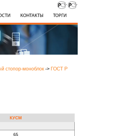
ОСТИ
КОНТАКТЫ
ТОРГИ
ый стопор-моноблок
->
ГОСТ Р
КУСМ
65