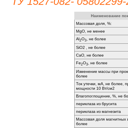
ТУ 1527-082- 05802299-
Наименование по
Массовая доля, %:
МgО, не менее
Аl
O
, не более
2
3
SiО2 , не более
СаО, не более
Fе
O
, не более
2
3
Изменение массы при прок
более
Ток утечки, мА, не более, 
мощности 10 Вт/см2
Влагопоглощение, %, не бо
периклаза из брусита
периклаза из магнезита
Массовая доля магнитных 
более