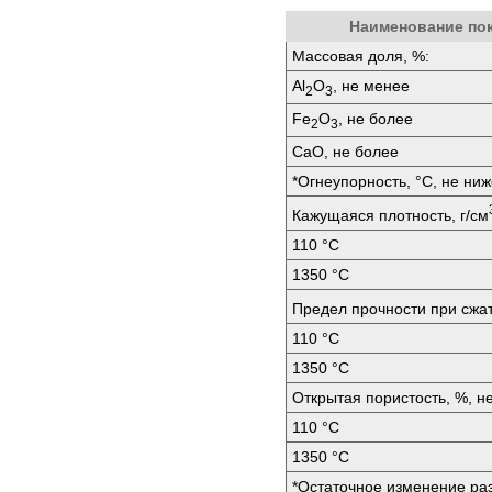
Наименование по
Массовая доля, %:
Аl
O
, не менее
2
3
Fе
O
, не более
2
3
СаО, не более
*Огнеупорность, °C, не ниж
Кажущаяся плотность, г/см
110 °C
1350 °C
Предел прочности при сжа
110 °C
1350 °C
Открытая пористость, %, н
110 °C
1350 °C
*Остаточное изменение раз