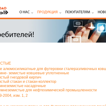
О НАС
ПРОДУКЦИЯ
ПОКУПАТЕЛЯМ
НОВ
ИСТЫЕ
ые алюмосиликатные для футеровки сталеразливочных ков
емне- земистые ковшевые уплотненные
истый гнездовой кирпич
стый стакан и стакан-коллектор
емнеземистые насадочные
кремнеземистые для нефтехимической промышленности
-2004, изм. 1, 2