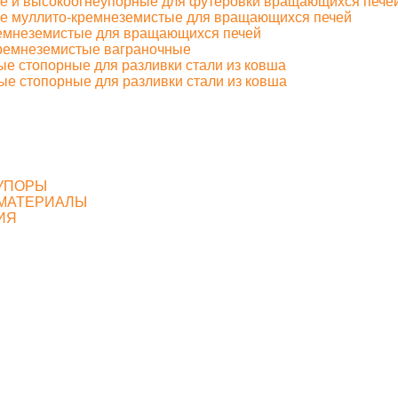
ые и высокоогнеупорные для футеровки вращающихся пече
ые муллито-кремнеземистые для вращающихся печей
ремнеземистые для вращающихся печей
кремнеземистые ваграночные
ые стопорные для разливки стали из ковша
ые стопорные для разливки стали из ковша
Е
УПОРЫ
 МАТЕРИАЛЫ
ИЯ